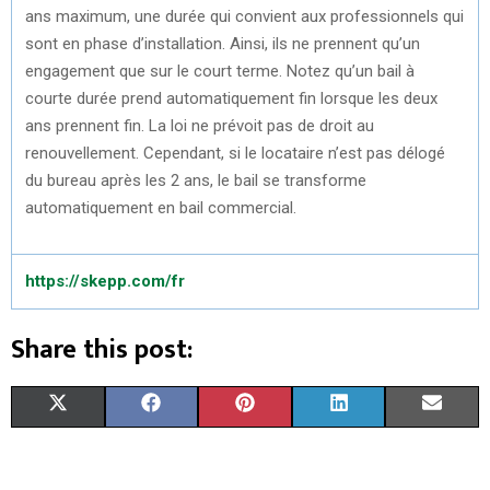
ans maximum, une durée qui convient aux professionnels qui
sont en phase d’installation. Ainsi, ils ne prennent qu’un
engagement que sur le court terme. Notez qu’un bail à
courte durée prend automatiquement fin lorsque les deux
ans prennent fin. La loi ne prévoit pas de droit au
renouvellement. Cependant, si le locataire n’est pas délogé
du bureau après les 2 ans, le bail se transforme
automatiquement en bail commercial.
https://skepp.com/fr
Share this post:
S
S
S
S
S
X
F
P
L
E
H
H
H
H
H
(
A
I
I
M
A
A
A
A
A
T
C
N
N
A