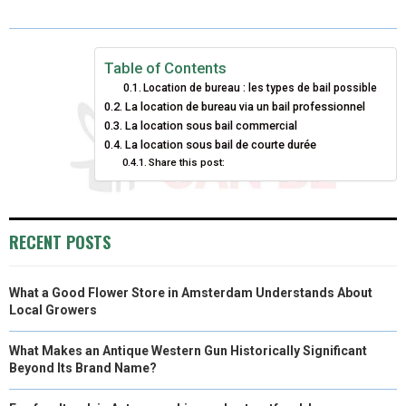
R
R
R
R
R
W
E
T
K
I
E
E
E
E
E
I
B
E
E
L
Table of Contents
Location de bureau : les types de bail possible
O
O
O
O
O
T
O
R
D
La location de bureau via un bail professionnel
N
La location sous bail commercial
N
N
N
N
T
O
E
I
La location sous bail de courte durée
E
K
S
N
Share this post:
R
T
)
RECENT POSTS
What a Good Flower Store in Amsterdam Understands About
Local Growers
What Makes an Antique Western Gun Historically Significant
Beyond Its Brand Name?