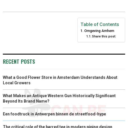
E
E
E
E
E
I
B
E
E
L
O
O
O
O
O
T
O
R
D
N
N
N
N
N
T
O
E
I
Table of Contents
Omgeving Arnhem
E
K
S
N
Share this post:
R
T
)
RECENT POSTS
What a Good Flower Store in Amsterdam Understands About
Local Growers
What Makes an Antique Western Gun Historically Significant
Beyond Its Brand Name?
Een foodtruck in Antwerpen binnen de streetfood-hype
The critical role of the barred tee in modern piping design