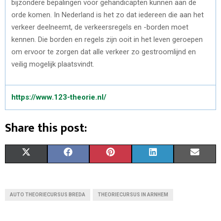
bijzondere bepalingen voor gehandicapten kunnen aan de
orde komen. In Nederland is het zo dat iedereen die aan het
verkeer deelneemt, de verkeersregels en -borden moet
kennen. Die borden en regels zijn ooit in het leven geroepen
om ervoor te zorgen dat alle verkeer zo gestroomlijnd en
veilig mogelijk plaatsvindt.
https://www.123-theorie.nl/
Share this post:
S
S
S
S
S
X
F
P
L
E
H
H
H
H
H
(
A
I
I
M
A
A
A
A
A
T
C
N
N
A
AUTO THEORIECURSUS BREDA
THEORIECURSUS IN ARNHEM
R
R
R
R
R
W
E
T
K
I