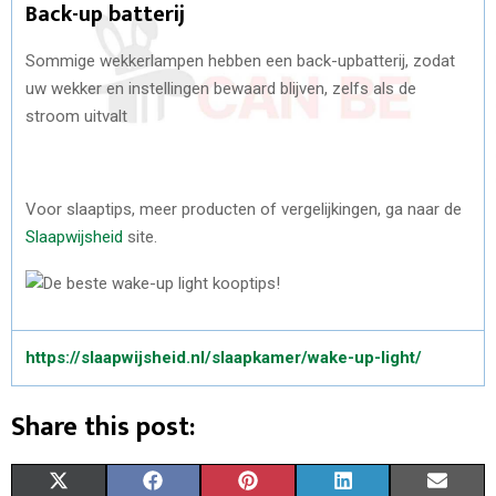
Back-up batterij
Sommige wekkerlampen hebben een back-upbatterij, zodat
uw wekker en instellingen bewaard blijven, zelfs als de
stroom uitvalt
Voor slaaptips, meer producten of vergelijkingen, ga naar de
Slaapwijsheid
site.
https://slaapwijsheid.nl/slaapkamer/wake-up-light/
Share this post:
S
S
S
S
S
X
F
P
L
E