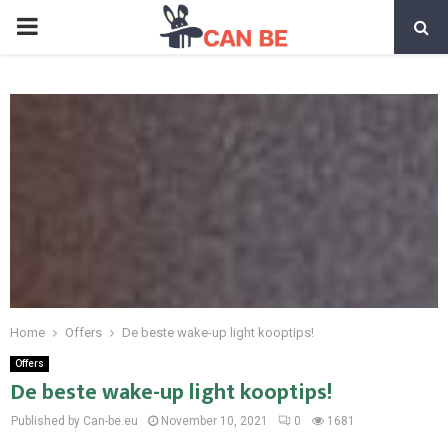
PRIMARY
MENU
Home
Offers
De beste wake-up light kooptips!
Offers
De beste wake-up light kooptips!
Published by Can-be.eu
November 10, 2021
0
1681