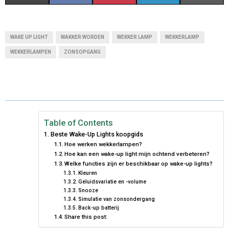
H
H
H
H
H
(
A
I
I
M
A
A
A
A
A
T
C
N
N
A
WAKE UP LIGHT
WAKKER WORDEN
WEKKER LAMP
WEKKERLAMP
R
R
R
R
R
W
E
T
K
I
WEKKERLAMPEN
ZONSOPGANG
E
E
E
E
E
I
B
E
E
L
O
O
O
O
O
T
O
R
D
N
N
N
N
N
T
O
E
I
Table of Contents
E
K
S
N
Beste Wake-Up Lights koopgids
R
T
Hoe werken wekkerlampen?
Hoe kan een wake-up light mijn ochtend verbeteren?
)
Welke functies zijn er beschikbaar op wake-up lights?
Kleuren
Geluidsvariatie en -volume
Snooze
Simulatie van zonsondergang
Back-up batterij
Share this post: