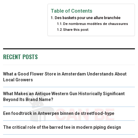
N
N
N
N
N
T
O
E
I
Table of Contents
Des baskets pour une allure branchée
E
K
S
N
De nombreux modèles de chaussures
Share this post:
R
T
)
RECENT POSTS
What a Good Flower Store in Amsterdam Understands About
Local Growers
What Makes an Antique Western Gun Historically Significant
Beyond Its Brand Name?
Een foodtruck in Antwerpen binnen de streetfood-hype
The critical role of the barred tee in modern piping design