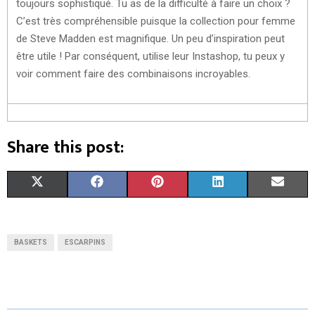
toujours sophistiqué. Tu as de la difficulté à faire un choix ?
C’est très compréhensible puisque la collection pour femme
de Steve Madden est magnifique. Un peu d’inspiration peut
être utile ! Par conséquent, utilise leur Instashop, tu peux y
voir comment faire des combinaisons incroyables.
Share this post:
S
S
S
S
S
X
F
P
L
E
H
H
H
H
H
(
A
I
I
M
A
A
A
A
A
T
C
N
N
A
BASKETS
ESCARPINS
R
R
R
R
R
W
E
T
K
I
E
E
E
E
E
I
B
E
E
L
O
O
O
O
O
T
O
R
D