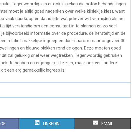
ruikt. Tegenwoordig zijn er ook klinieken die botox behandelingen
ter moet je altijd goed nadenken over welke kliniek je kiest, want
op vaak duurkoop en dat is iets wat je liever wilt vermijden als het
 altijd verstandig om een consultant in te plannen en zo veel
 je bijvoorbeeld informatie over de procedure, de hersteltijd en de
s een relatief makkelijke ingreep en duur daarom maar ongeveer 30
an zwellingen en blauwe plekken rond de ogen. Deze moeten goed
it zal gelukkig snel weer wegtrekken. Tegenwoordig gebruiken
ls te hebben en er jonger uit te zien, maar ook veel andere
t een erg gemakkelijk ingreep is.
S
S
OOK
LINKEDIN
EMAIL