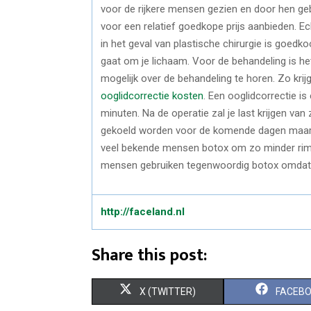
voor de rijkere mensen gezien en door hen geb
voor een relatief goedkope prijs aanbieden. Ech
in het geval van plastische chirurgie is goedko
gaat om je lichaam. Voor de behandeling is het
mogelijk over de behandeling te horen. Zo krijg
ooglidcorrectie kosten
. Een ooglidcorrectie i
minuten. Na de operatie zal je last krijgen v
gekoeld worden voor de komende dagen maar d
veel bekende mensen botox om zo minder rimpe
mensen gebruiken tegenwoordig botox omdat di
http://faceland.nl
Share this post:
S
S
X (TWITTER)
FACEB