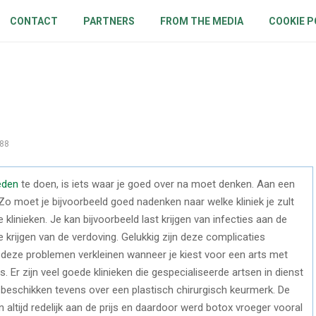
CONTACT
PARTNERS
FROM THE MEDIA
COOKIE P
88
eden
te doen, is iets waar je goed over na moet denken. Aan een
n. Zo moet je bijvoorbeeld goed nadenken naar welke kliniek je zult
klinieken. Je kan bijvoorbeeld last krijgen van infecties aan de
 krijgen van de verdoving. Gelukkig zijn deze complicaties
p deze problemen verkleinen wanneer je kiest voor een arts met
Er zijn veel goede klinieken die gespecialiseerde artsen in dienst
j beschikken tevens over een plastisch chirurgisch keurmerk. De
altijd redelijk aan de prijs en daardoor werd botox vroeger vooral