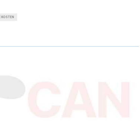
H
H
A
A
E KOSTEN
R
R
E
E
O
O
N
N