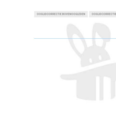
H
H
A
A
OOGLIDCORRECTIE BOVENOOGLEDEN
OOGLIDCORRECTI
R
R
E
E
O
O
N
N