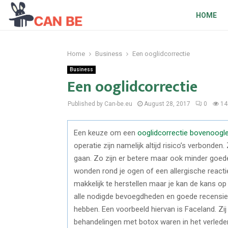
HOME
Home
Business
Een ooglidcorrectie
Business
Een ooglidcorrectie
Published by Can-be.eu
August 28, 2017
0
14
Een keuze om een
ooglidcorrectie bovenoogl
operatie zijn namelijk altijd risico’s verbonde
gaan. Zo zijn er betere maar ook minder goede 
wonden rond je ogen of een allergische reactie
makkelijk te herstellen maar je kan de kans o
alle nodigde bevoegdheden en goede recensies. 
hebben. Een voorbeeld hiervan is Faceland. Zi
behandelingen met botox waren in het verleden 