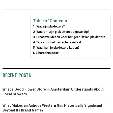
A
A
A
A
A
T
C
N
N
A
R
R
R
R
R
W
E
T
K
I
E
E
E
E
E
I
B
E
E
L
Table of Contents
Wat zijn plakletters?
O
O
O
O
O
T
O
R
D
Waarom zijn plakletters zo geweldig?
N
N
N
N
N
T
Creatieve ideeën voor het gebruik van plakletters
O
E
I
Tips voor het perfecte resultaat
E
K
S
N
Waar kun je plakletters kopen?
Share this post:
R
T
)
RECENT POSTS
What a Good Flower Store in Amsterdam Understands About
Local Growers
What Makes an Antique Western Gun Historically Significant
Beyond Its Brand Name?