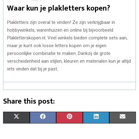
Waar kun je plakletters kopen?
Plakletters zijn overal te vinden! Ze zijn verkrijgbaar in
hobbywinkels, warenhuizen en online bij bijvoorbeeld
Plakletterskopen.nl. Veel winkels bieden complete sets aan,
maar je kunt ook losse letters kopen om je eigen
persoonlijke combinatie te maken. Dankzij de grote
verscheidenheid aan stijlen, kleuren en materialen kun je altijd
iets vinden dat bij je past.
Share this post:
S
S
S
S
S
X
F
P
L
E
H
H
H
H
H
(
A
I
I
M