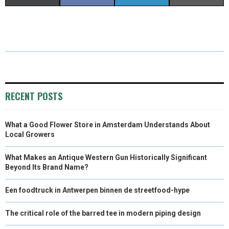
H
H
H
H
(
A
I
M
A
A
A
A
T
C
N
A
R
R
R
R
W
E
K
I
E
E
E
E
I
B
E
L
O
O
O
O
T
O
D
RECENT POSTS
N
N
N
N
T
O
I
What a Good Flower Store in Amsterdam Understands About
E
K
N
Local Growers
R
What Makes an Antique Western Gun Historically Significant
)
Beyond Its Brand Name?
Een foodtruck in Antwerpen binnen de streetfood-hype
The critical role of the barred tee in modern piping design